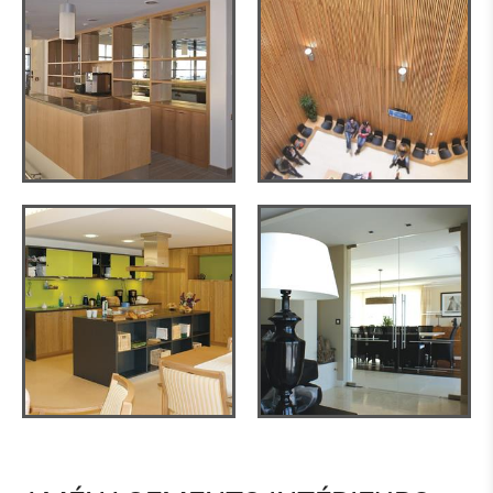
FENÊTRES BOIS-ALU
LEVANTS-COULISSANTS
PORTES ENTRÉE & GARAGE
PORTES EN BOIS
PORTES MODERNES EN BOIS-ALU
PORTES DE GARAGE & PORTAILS
ESCALIERS
PORTES D'INTÉRIEUR
AMÉNAGEMENT INTÉRIEUR